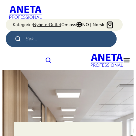
Hopp
til
innhold
Kategorier
Nyheter
Outlet
Om oss
NO | Norsk
Products search