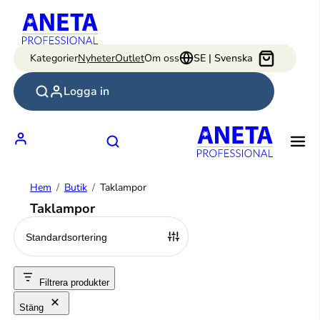
Hoppa
till
innehåll
Kategorier
Nyheter
Outlet
Om oss
SE | Svenska
Logga in
Hem
Butik
Taklampor
Taklampor
Filtrera produkter
Stäng