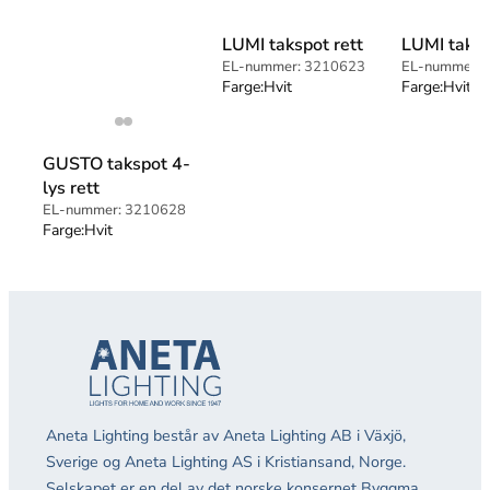
LUMI takspot rett
LUMI taksp
EL-nummer:
3210623
EL-nummer:
Farge:
Hvit
Farge:
Hvit
GUSTO takspot 4-
lys rett
EL-nummer:
3210628
Farge:
Hvit
Aneta Lighting består av Aneta Lighting AB i Växjö,
Sverige og Aneta Lighting AS i Kristiansand, Norge.
Selskapet er en del av det norske konsernet Byggma