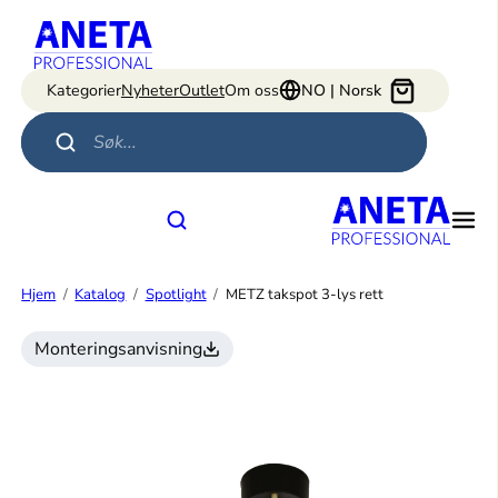
Hopp
til
innhold
Kategorier
Nyheter
Outlet
Om oss
NO | Norsk
Products search
Hjem
Katalog
Spotlight
METZ takspot 3-lys rett
Monteringsanvisning