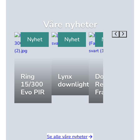
Våre nyheter
Nyhet
Nyhet
Nyhet
Ring
Lynx
Downlight
Li
15/300
downlight
Rehab
D
Evo PIR
Frame
Se alle våre nyheter