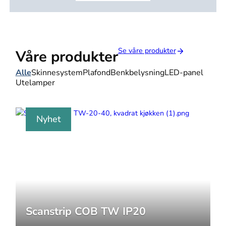
Se våre produkter
Våre produkter
Alle
Skinnesystem
Plafond
Benkbelysning
LED-panel
Utelamper
Nyhet
Scanstrip COB TW IP20