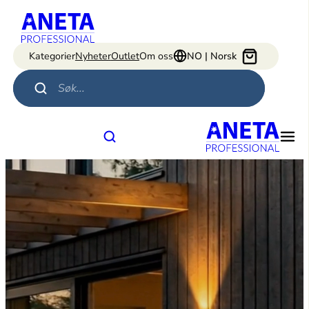
Hopp
til
innhold
Kategorier
Nyheter
Outlet
Om oss
NO | Norsk
Products search