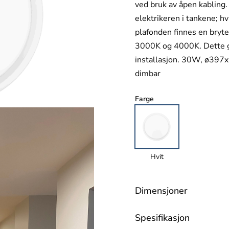
ved bruk av åpen kabling
elektrikeren i tankene; h
plafonden finnes en bryt
3000K og 4000K. Dette gj
installasjon. 30W, ø397
dimbar
Farge
Hvit
Dimensjoner
Spesifikasjon