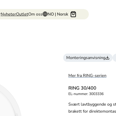
r
Nyheter
Outlet
Om oss
NO | Norsk
Monteringsanvisning
Mer fra RING-serien
RING 30/400
EL-nummer:
3003336
Svært lavtbyggende og st
brakett for direktemontas