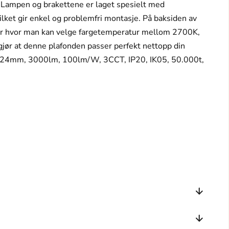
. Lampen og brakettene er laget spesielt med
vilket gir enkel og problemfri montasje. På baksiden av
er hvor man kan velge fargetemperatur mellom 2700K,
ør at denne plafonden passer perfekt nettopp din
x24mm, 3000lm, 100lm/W, 3CCT, IP20, IK05, 50.000t,