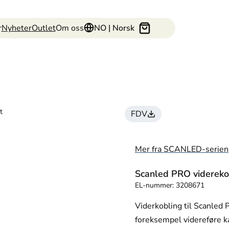
r
Nyheter
Outlet
Om oss
NO | Norsk
t
FDV
Mer fra SCANLED-serien
Scanled PRO viderekob
EL-nummer:
3208671
Viderkobling til Scanled 
foreksempel videreføre ka