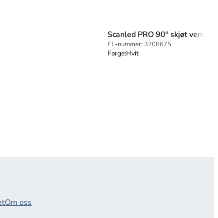
Scanled PRO 90° skjøt venstre,
EL-nummer:
3208675
Farge:
Hvit
et
Om oss