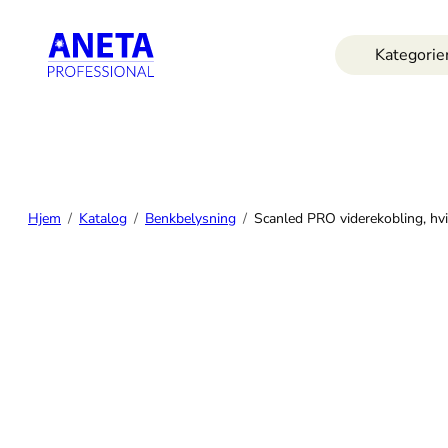
Hopp
til
Kategorie
innhold
Hjem
Katalog
Benkbelysning
Scanled PRO viderekobling, hvi