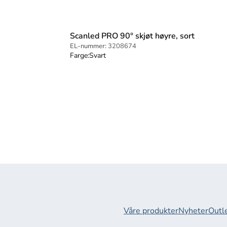
Scanled PRO 90° skjøt høyre, sort
EL-nummer:
3208674
Farge:
Svart
Våre produkter
Nyheter
Outl