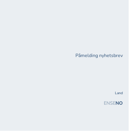
Påmelding nyhetsbrev
Land
EN
SE
NO