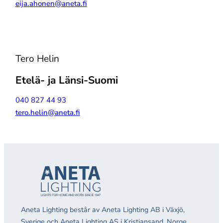
eija.ahonen@aneta.fi
Tero Helin
Etelä- ja Länsi-Suomi
040 827 44 93
tero.helin@aneta.fi
Aneta Lighting består av Aneta Lighting AB i Växjö,
Sverige och Aneta Lighting AS i Kristiansand, Norge.