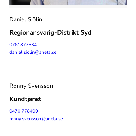
Daniel Sjölin
Regionansvarig-Distrikt Syd
0761877534
daniel.sjolin@aneta.se
Ronny Svensson
Kundtjänst
0470 778400
ronny.svensson@aneta.se