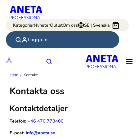
Hoppa
till
innehåll
Kategorier
Nyheter
Outlet
Om oss
SE | Svenska
Logga in
Hem
Kontakt
Kontakta oss
Kontaktdetaljer
Telefon:
+46 470 778400
E-post:
info@aneta.se