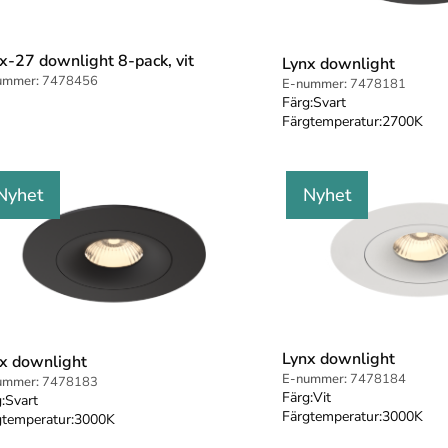
x-27 downlight 8-pack, vit
Lynx downlight
ummer:
7478456
E-nummer:
7478181
Färg:
Svart
Färgtemperatur:
2700K
Nyhet
Nyhet
Lynx downlight
x downlight
E-nummer:
7478184
ummer:
7478183
Färg:
Vit
:
Svart
Färgtemperatur:
3000K
gtemperatur:
3000K