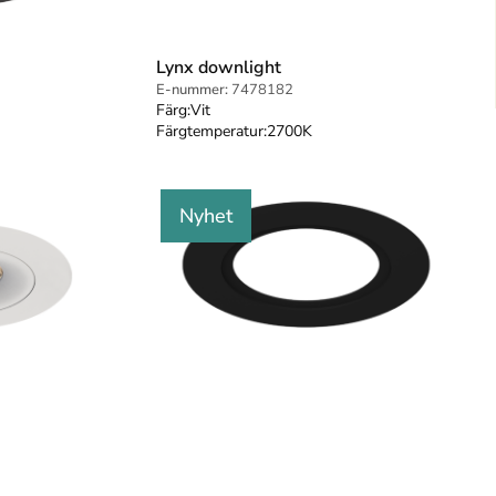
Lynx downlight
E-nummer:
7478182
Färg:
Vit
Färgtemperatur:
2700K
Nyhet