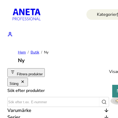
Hoppa
till
Kategorier
innehåll
Hem
Butik
Ny
Ny
Visa
Filtrera produkter
Stäng
Sök efter produkter
Varumärke
Serier