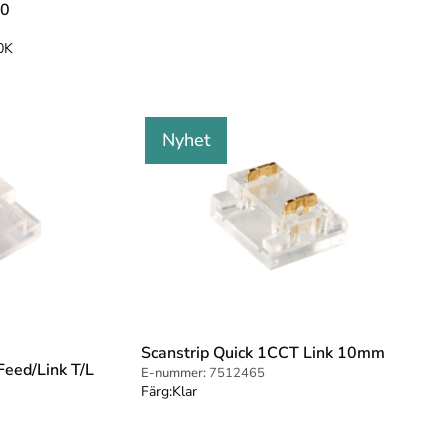
20
0K
Nyhet
Scanstrip Quick 1CCT Link 10mm
Feed/Link T/L
E-nummer:
7512465
Färg:
Klar