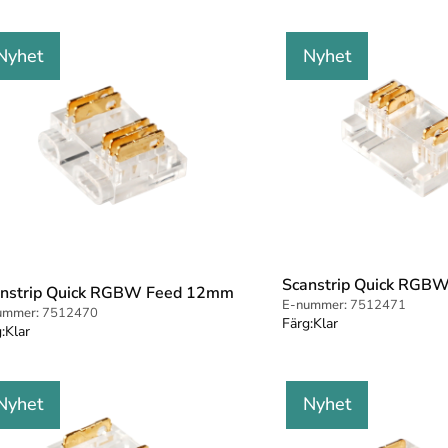
Nyhet
Nyhet
Scanstrip Quick RGB
anstrip Quick RGBW Feed 12mm
E-nummer:
7512471
ummer:
7512470
Färg:
Klar
:
Klar
Nyhet
Nyhet