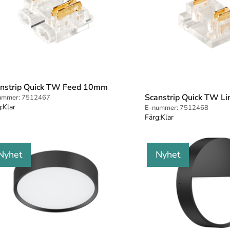
nstrip Quick TW Feed 10mm
Scanstrip Quick TW L
ummer:
7512467
:
Klar
E-nummer:
7512468
Färg:
Klar
Nyhet
Nyhet