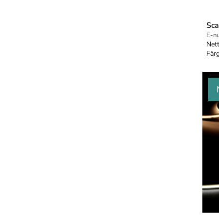
Sca
E-n
Net
Färg