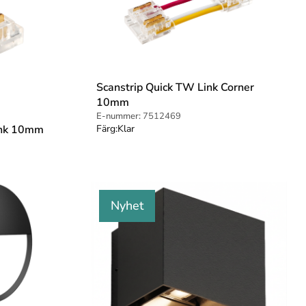
Scanstrip Quick TW Link Corner
10mm
E-nummer:
7512469
ink 10mm
Färg:
Klar
Nyhet