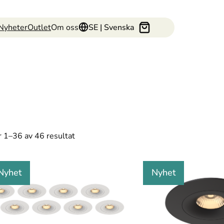
Nyheter
Outlet
Om oss
SE | Svenska
r 1–
36
av 46 resultat
Nyhet
Nyhet