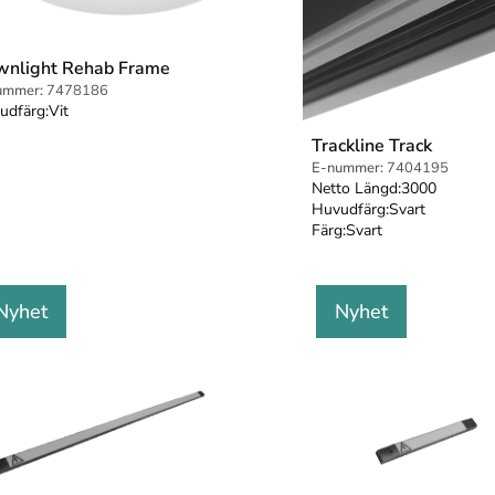
wnlight Rehab Frame
ummer:
7478186
udfärg:
Vit
Trackline Track
E-nummer:
7404195
Netto Längd:
3000
Huvudfärg:
Svart
Färg:
Svart
Nyhet
Nyhet