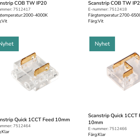
nstrip COB TW IP20
Scanstrip COB TW IP
ummer:
7512417
E-nummer:
7512418
gtemperatur:
2000-4000K
Färgtemperatur:
2700-650
:
Vit
Färg:
Vit
Nyhet
Nyhet
Scanstrip Quick 1CCT 
nstrip Quick 1CCT Feed 10mm
10mm
ummer:
7512464
E-nummer:
7512466
:
Klar
Färg:
Klar