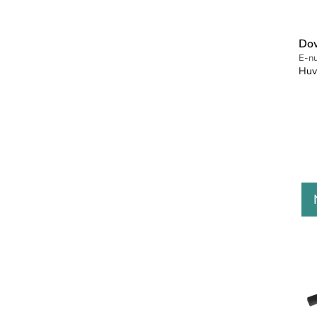
Do
E-n
Huv