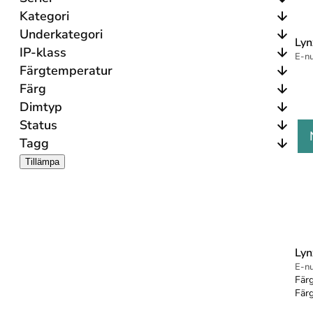
Kategori
Underkategori
Lyn
IP-klass
E-n
Färgtemperatur
Färg
Dimtyp
Status
Tagg
Tillämpa
Lyn
E-n
Färg
Fär