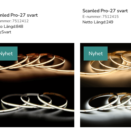
Scanled Pro-27 svart
nled Pro-27 svart
E-nummer:
7512415
ummer:
7512412
Netto Längd:
249
to Längd:
848
:
Svart
Nyhet
Nyhet