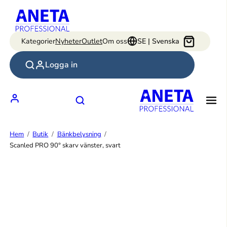
Hoppa
till
innehåll
Kategorier
Nyheter
Outlet
Om oss
SE | Svenska
Logga in
Hem
Butik
Bänkbelysning
Scanled PRO 90° skarv vänster, svart