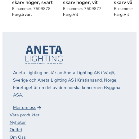
skarv höger, svart
skarv höger, vit
skarv vänst
E-nummer:
7509878
E-nummer:
7509877
E-nummer:
7
Färg:
Svart
Färg:
Vit
Färg:
Vit
Aneta Lighting består av Aneta Lighting AB i Växjö,
Sverige och Aneta Lighting AS i Kristiansand, Norge.
Företaget är en del av den norska koncernen Byggma
ASA.
Mer om oss
Våra produkter
Nyheter
Outlet
Om Oss