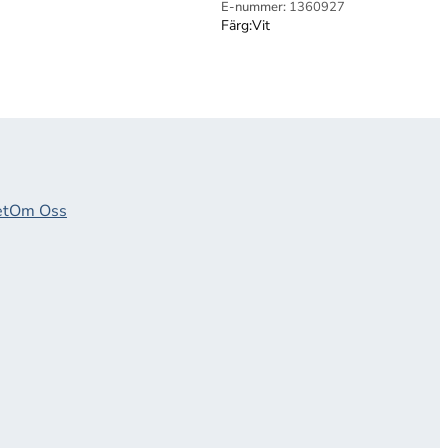
E-nummer:
1360927
Färg:
Vit
et
Om Oss