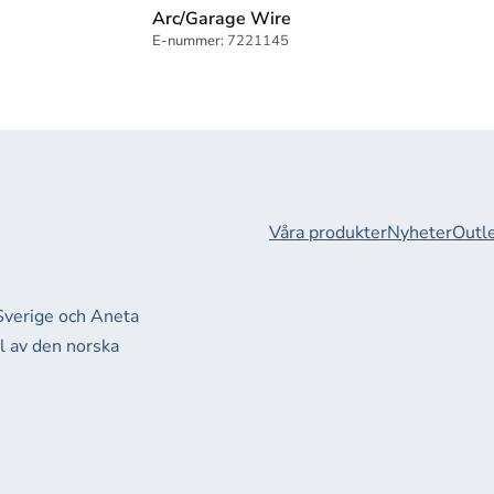
Arc/Garage Wire
E-nummer:
7221145
Våra produkter
Nyheter
Outl
 Sverige och Aneta
el av den norska