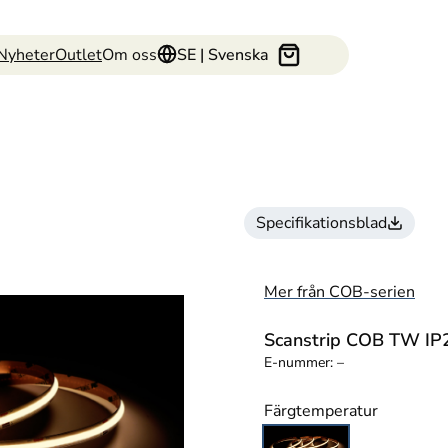
Nyheter
Outlet
Om oss
SE | Svenska
Specifikationsblad
Mer från COB-serien
Scanstrip COB TW IP
E-nummer:
–
Färgtemperatur