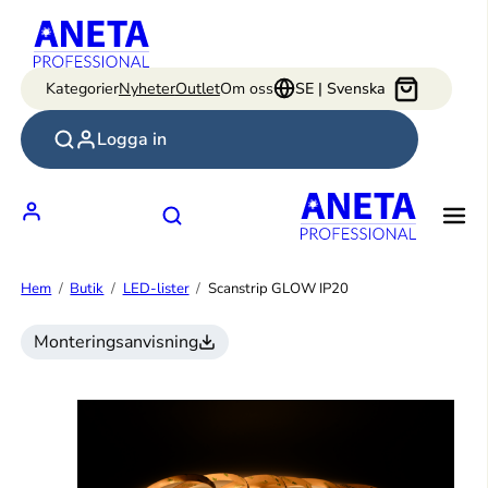
Hoppa
till
innehåll
Kategorier
Nyheter
Outlet
Om oss
SE | Svenska
Logga in
Hem
Butik
LED-lister
Scanstrip GLOW IP20
Monteringsanvisning