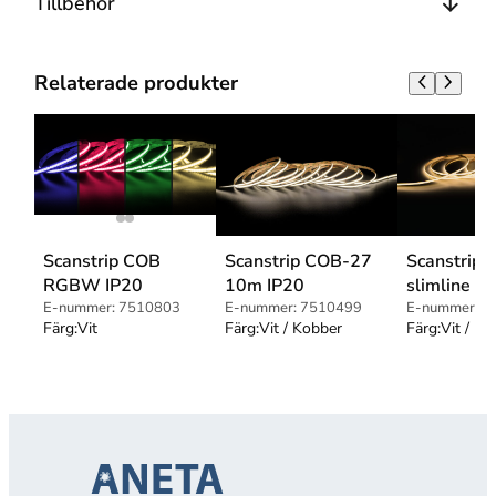
Tillbehör
Relaterade produkter
Scanstrip COB
Scanstrip COB-27
Scanstrip
RGBW IP20
10m IP20
slimline
E-nummer:
7510803
E-nummer:
7510499
E-nummer:
7
Färg:
Vit
Färg:
Vit / Kobber
Färg:
Vit / K