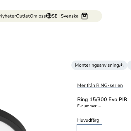
Nyheter
Outlet
Om oss
SE | Svenska
Monteringsanvisning
Mer från RING-serien
Ring 15/300 Evo PIR
E-nummer:
–
Huvudfärg