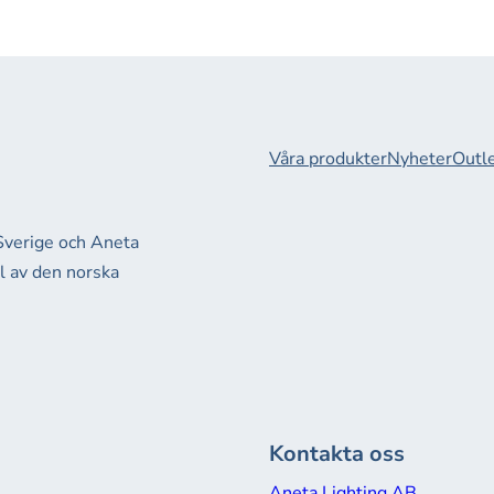
Våra produkter
Nyheter
Outl
 Sverige och Aneta
el av den norska
Kontakta oss
Aneta Lighting AB