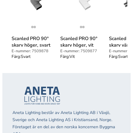
Scanled PRO 90°
Scanled PRO 90°
Scanled P
skarv höger, svart
skarv höger, vit
skarv vänst
E-nummer:
7509878
E-nummer:
7509877
E-nummer:
7
Färg:
Svart
Färg:
Vit
Färg:
Svart
Aneta Lighting består av Aneta Lighting AB i Växjö,
Sverige och Aneta Lighting AS i Kristiansand, Norge.
Företaget är en del av den norska koncernen Byggma