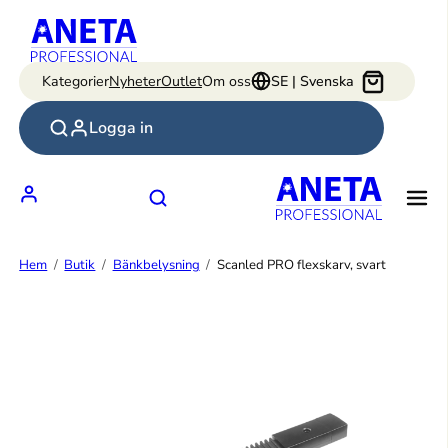
Hoppa
till
innehåll
Kategorier
Nyheter
Outlet
Om oss
SE | Svenska
Logga in
Hem
Butik
Bänkbelysning
Scanled PRO flexskarv, svart