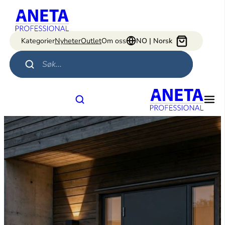
Hopp
til
innhold
Kategorier
Nyheter
Outlet
Om oss
NO | Norsk
Products search