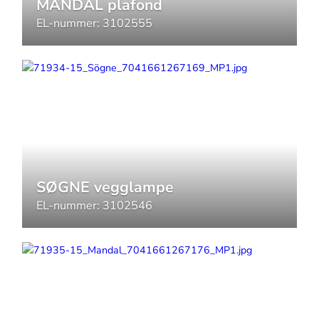
MANDAL plafond
EL-nummer:
3102555
SØGNE vegglampe
EL-nummer:
3102546