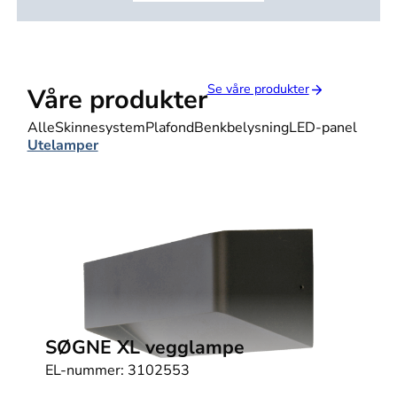
Se våre produkter
Våre produkter
Alle
Skinnesystem
Plafond
Benkbelysning
LED-panel
Utelamper
SØGNE XL vegglampe
EL-nummer:
3102553