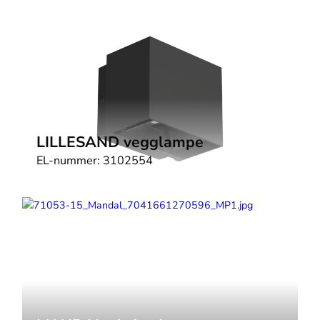
LILLESAND vegglampe
EL-nummer:
3102554