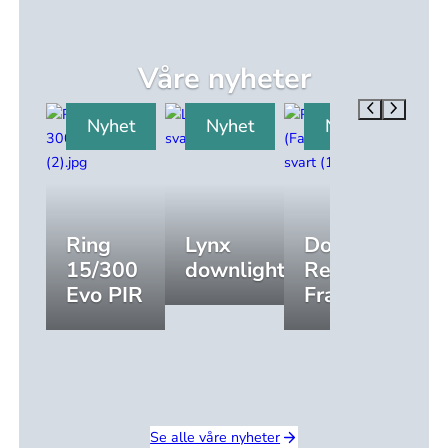
Våre nyheter
Nyhet
Nyhet
Nyhet
Ring
Lynx
Downlight
Li
15/300
downlight
Rehab
D
Evo PIR
Frame
Se alle våre nyheter