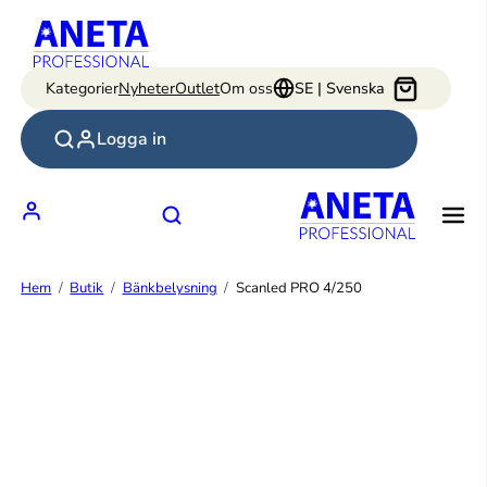
Hoppa
till
innehåll
Kategorier
Nyheter
Outlet
Om oss
SE | Svenska
Logga in
Hem
Butik
Bänkbelysning
Scanled PRO 4/250