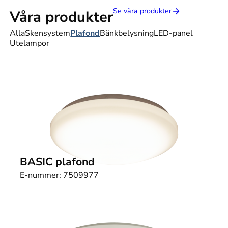
Se våra produkter
Våra produkter
Alla
Skensystem
Plafond
Bänkbelysning
LED-panel
Utelampor
BASIC plafond
E-nummer:
7509977